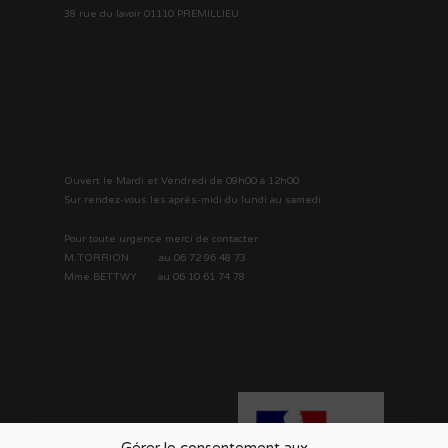
38 rue du lavoir 01110 PREMILLIEU
Ouvert le Mardi et Vendredi de 09h00 à 12h00
Sur rendez-vous les après-midi du lundi au samedi.
Pour toute urgence merci de contacter
M.TORRION au 06 72 96 48 73
Mme.BETTWY au 06 10 61 74 78
MENU
CCAS