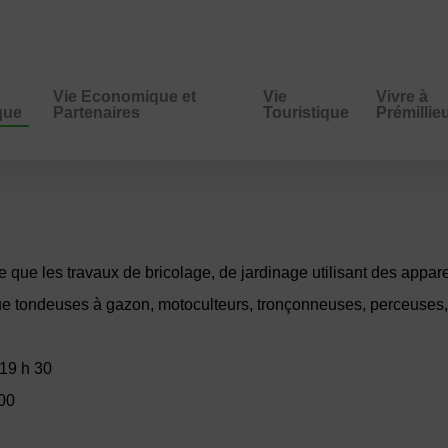
Vie Economique et
Vie
Vivre à
ique
Partenaires
Touristique
Prémillie
e que les travaux de bricolage, de jardinage utilisant des appa
 que tondeuses à gazon, motoculteurs, tronçonneuses, perceuses
 19 h 30
 00