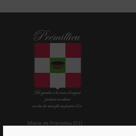
Mairie de Prémillieu (01)
38 rue du lavoir 01110 PREMILLIEU