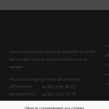
M
C
Ouvert le Mardi et Vendredi de 09h00 à 12h00
A
Sur rendez-vous les après-midi du lundi au
C
samedi.
I
Pour toute urgence merci de contacter
P
M.TORRION au 06 72 96 48 73
Mme.BETTWY au 06 10 61 74 78
Gérer le consentement aux cookies