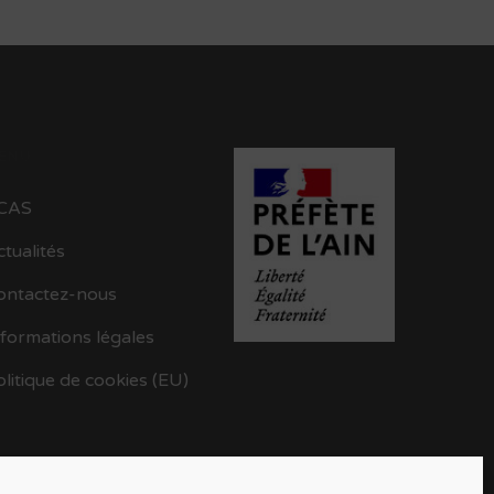
ENU
CAS
ctualités
ontactez-nous
nformations légales
olitique de cookies (EU)