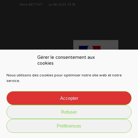
Mme.BETTWY au 06 10 61 74 78
MENU
CCAS
Gérer le consentement aux
cookies
Actualités
Contactez-nous
Nous utilisons des cookies pour optimiser notre site web et notre
Informations légales
service.
Politique de cookies (EU)
Accepter
Refuser
Préférences
© 2026 Commune de Prémillieu.