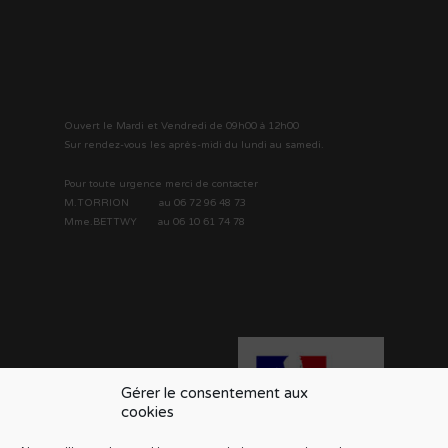
Ouvert le Mardi et Vendredi de 09h00 à 12h00
Sur rendez-vous les après-midi du lundi au samedi.
Pour toute urgence merci de contacter
M.TORRION au 06 72 96 48 73
Mme.BETTWY au 06 10 61 74 78
MENU
CCAS
Gérer le consentement aux
cookies
Actualités
Contactez-nous