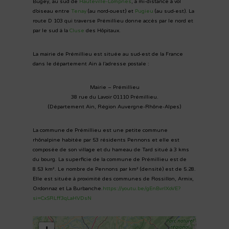
Bugey, au sud de
Hauteville-Lompnes
, à mi-distance à vol
d’oiseau entre
Tenay
(au nord-ouest) et
Pugieu
(au sud-est). La
route D 103 qui traverse Prémillieu donne accès par le nord et
par le sud à la
Cluse
des Hôpitaux.
La mairie de Prémillieu est située au sud-est de la France
dans le département Ain à l’adresse postale :
Mairie – Prémillieu
38 rue du Lavoir 01110 Prémillieu.
(Département Ain, Région Auvergne-Rhône-Alpes)
La commune de Prémillieu est une petite commune
rhônalpine habitée par 53 résidents Pennons et elle est
composée de son village et du hameau de Tard situé à 3 kms
du bourg. La superficie de la commune de Prémillieu est de
8.53 km². Le nombre de Pennons par km² (densité) est de 5.28.
Elle est située à proximité des communes de Rossillon, Armix,
Ordonnaz et La Burbanche.
https://youtu.be/gEnBvrlXoVE?
si=CxSRLff3qLaHVDsN