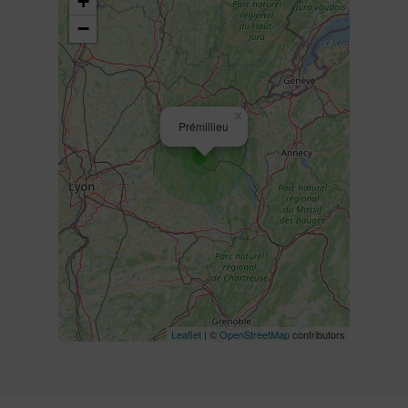
+
−
×
Prémillieu
Leaflet
| ©
OpenStreetMap
contributors