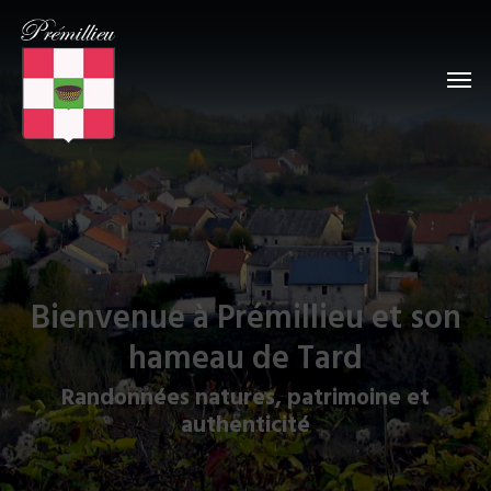
Bienvenue à Prémillieu et son
hameau de Tard
Randonnées natures, patrimoine et
authenticité